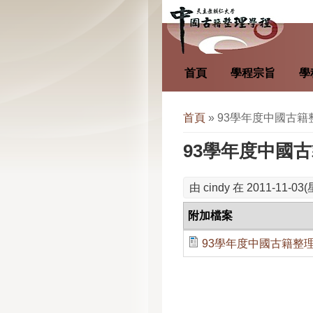
移至主內容
首頁
學程宗旨
學
您在這裡
首頁
» 93學年度中國古
93學年度中國
由
cindy
在 2011-11-03(
附加檔案
93學年度中國古籍整理