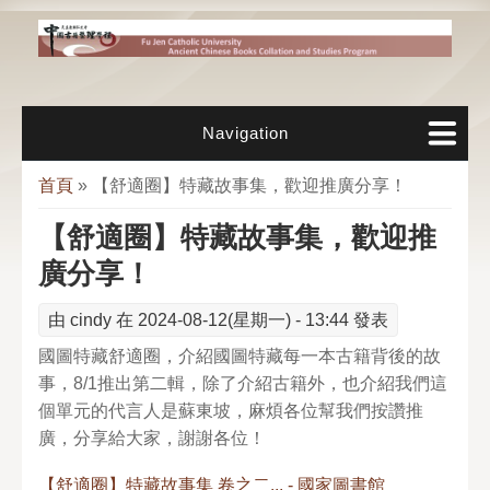
移至主內容
Navigation
您在這裡
首頁
» 【舒適圈】特藏故事集，歡迎推廣分享！
【舒適圈】特藏故事集，歡迎推
廣分享！
由
cindy
在 2024-08-12(星期一) - 13:44 發表
國圖特藏舒適圈，介紹國圖特藏每一本古籍背後的故
事，8/1推出第二輯，除了介紹古籍外，也介紹我們這
個單元的代言人是蘇東坡，麻煩各位幫我們按讚推
廣，分享給大家，謝謝各位！
【舒適圈】特藏故事集 卷之二... - 國家圖書館