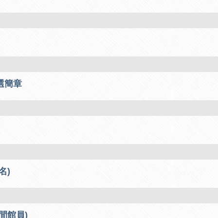
選簡章
名)
間館員)