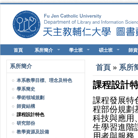
移至主內容
首頁
系所簡介
學士班
碩士班
師資
您在這裡
系所簡介
首頁
»
系所
本系教學目標、理念及特色
課程設計
學系簡史
學術領域規劃
課程發展特
師資結構
程部份規劃
課程設計特色
科技與應用
研究部份
生學習進階
教學資源及設備
用者與服務