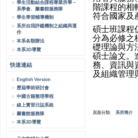
學生活動結合課程專業所學－
階課程的相
系學會、圖書館服務隊
符合國家及
學生學習輔導機制
系所自我評鑑機制之組織與運
碩士班課程
作
分為必修之
本系各類辦法
礎理論與方
本系3D導覽
碩士論文。
務、資訊與
快速連結
及組織管理
English Version
歷屆學術研討會
中國古籍整理學程
線上實習日誌系統
頁面分類:
系所簡介
圖書館服務隊
本系3D導覽