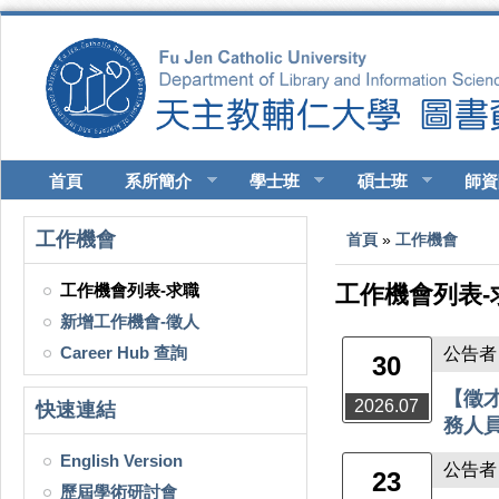
移至主內容
首頁
系所簡介
學士班
碩士班
師資
您在這裡
工作機會
首頁
»
工作機會
工作機會列表-求職
工作機會列表-
新增工作機會-徵人
Career Hub 查詢
公告者
30
【徵
2026.07
快速連結
務人員
English Version
公告者：
23
歷屆學術研討會