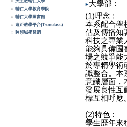
天主教輔仁大學
大學部：
輔仁大學教育學院
(1)理念：
輔仁大學圖書館
本系配合學
遠距教學平台(Tronclass)
估及傳播知
跨領域學習網
科技之專業
能夠具備圖
場之競爭能
於專精學術
識整合。本
意識層面，
發展良性互
標互相呼應
(2)特色：
學生歷年來