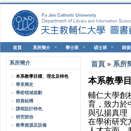
移至主內容
首頁
系所簡介
學士班
碩士班
師資
您在這裡
系所簡介
首頁
»
系所
本系教學目標、理念及特色
本系教學
學系簡史
學術領域規劃
輔仁大學創
師資結構
育，致力於
課程設計特色
與弘揚真理
研究部份
在學術研究
教學資源及設備
人才方面，