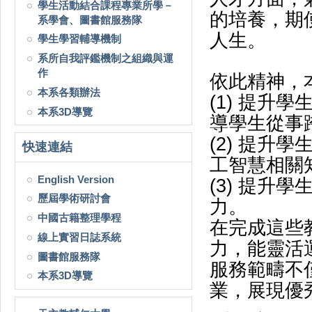
學生活動結合課程專業所學－
的培養，期
系學會、圖書館服務隊
人生。
學生學習輔導機制
系所自我評鑑機制之組織與運
作
依此精神，
本系各類辦法
(1) 提升
本系3D導覽
導學生從事
(2) 提升
快速連結
工智慧相關
English Version
(3) 提升
歷屆學術研討會
力。
中國古籍整理學程
在完成這些
線上實習日誌系統
力，能靈活
圖書館服務隊
服務範疇不
本系3D導覽
業，展現優