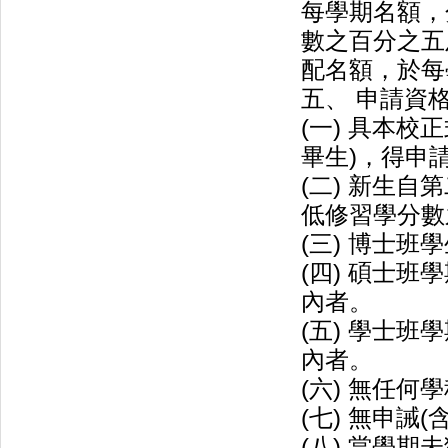
每學期名額，
數之百分之五
配名額，於每
五、 申請資
(一) 具本
畢生)，得申
(二) 新生
低修習學分數
(三) 博士班
(四) 碩士
內者。
(五) 學士
內者。
(六) 無任何
(七) 無申誡
(八) 當學