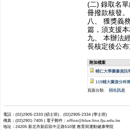
(二) 錄取
冊撥款核發。
八、 獲獎義
篇，須支援本
九、 本辦法
長核定後公布
附加檔案
輔仁大學圖書資訊學
115輔大圖資分科簡章
頁面分類:
招生訊息
電話：(02)2905-2333 (碩士班)、(02)2905-2334 (學士班)
傳真：(02)2901-7405 | 電子郵件：
office@blue.lins.fju.edu.tw
地址：24205 新北市新莊區中正路510號 教育與運動健康學院