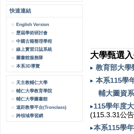
快速連結
English Version
歷屆學術研討會
中國古籍整理學程
線上實習日誌系統
大學甄選入
圖書館服務隊
本系3D導覽
教育部大學
本系115
天主教輔仁大學
輔仁大學教育學院
輔大圖資系
輔仁大學圖書館
115學年
遠距教學平台(Tronclass)
(115.3.31公告
跨領域學習網
本系115學