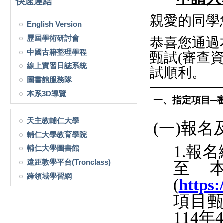
快速連結
親愛的同學
English Version
歷屆學術研討會
恭喜您通過
中國古籍整理學程
甄試
(
審查
線上實習日誌系統
試順利。
圖書館服務隊
本系3D導覽
一、指定項目─
天主教輔仁大學
(一)報
輔仁大學教育學院
1.
報名
輔仁大學圖書館
遠距教學平台(Tronclass)
至
跨領域學習網
(
https:
項目
114
年