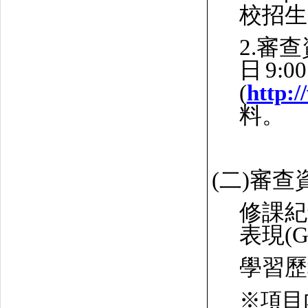
校招生
2.
審查
日
9:00
(
http:
料。
(二)審
修課紀
表現
(
學習歷
※項目