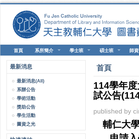
移至主內容
首頁
系所簡介
學士班
碩士班
師資
您在這裡
最新消息
首頁
最新消息(All)
114學年
系辦公告
試公告(114
學術活動
獎助公告
published by
c
學生活動
輔仁大
圖資之光
申請入