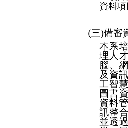
資料項
(三)備
本系
理人
腦、
及資
工智
圖書
資料
訊整
並透