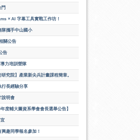
金門
 × AI 字幕工具實戰工作坊！
務隊攜手中山國小
相關公告
公告
領導力培訓營隊
術研究院】產業新尖兵計畫課程簡章。
執行長經驗分享
才說明會
3學年度輔大圖資系學會會長選舉公告】
事宜
有興趣同學報名參加！