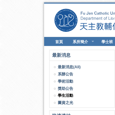
移至主內容
首頁
系所簡介
學士班
最新消息
最新消息(All)
系辦公告
學術活動
獎助公告
學生活動
圖資之光