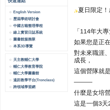
快速連結
夏日限定！
English Version
歷屆學術研討會
中國古籍整理學程
「114年大
線上實習日誌系統
圖書館服務隊
如果您是正
本系3D導覽
對未來職涯
成長，
天主教輔仁大學
輔仁大學教育學院
這個營隊就
輔仁大學圖書館
遠距教學平台(Tronclass)
———
跨領域學習網
什麼是女培
這是一個3天