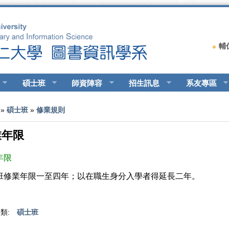
輔
碩士班
師資陣容
招生訊息
系友專區
在這裡
»
碩士班
»
修業規則
業年限
年限
班修業年限一至四年；以在職生身分入學者得延長二年。
類:
碩士班