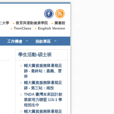
仁大學
教育與運動健康學院
圖書館
TronClass
English Version
工作機會
捐款專區
學生活動-碩士班
輔大圖資服務隊暑期足
跡 - 最終站：嘉義、雲
林
輔大圖資服務隊暑期足
跡 - 第三站：南投
TNDA 臺灣未來設計創
業家培力聯盟 115-1 學
程招生中
輔大圖資服務隊暑期足