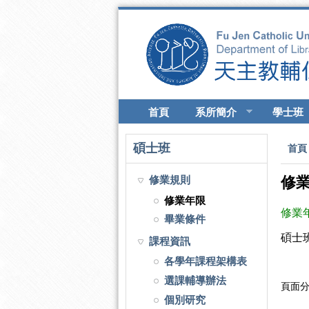
移至主內容
首頁
系所簡介
學士班
您
碩士班
首頁
修業規則
修
修業年限
修業
畢業條件
碩
士
課程資訊
各學年課程架構表
選課輔導辦法
頁面分
個別研究