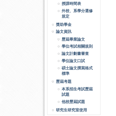
授課時間表
外校、系學分選修
規定
獎助學金
論文資訊
歷屆畢業論文
學位考試相關規則
論文計劃書審查
學位論文口試
碩士論文撰寫格式
標準
歷屆考題
本系招生考試歷屆
試題
他校歷屆試題
研究生研究室使用