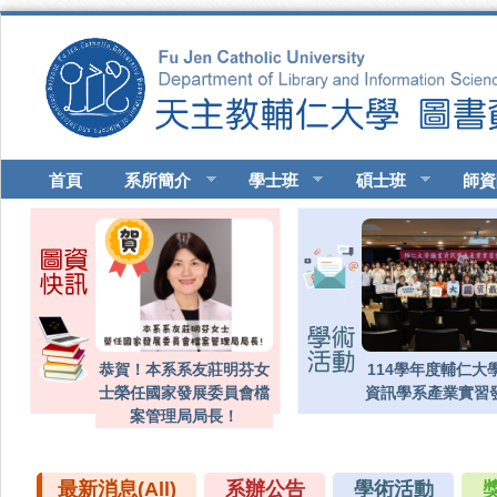
移至主內容
首頁
系所簡介
學士班
碩士班
師資
恭賀！本系系友莊明芬女
114學年度輔仁大
士榮任國家發展委員會檔
資訊學系產業實習
案管理局局長！
最新消息(All)
(作用中頁籤)
系辦公告
學術活動