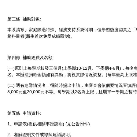
第三條 補助對象:
本系清寒、家庭際遇特殊、經濟支持系統薄弱，但學習態度認真之「
格科目者(新生首次免受成績限制)。
第四條 補助經費及名額:
(一)原則上每學期核發三個月(上學期10-12月、下學期4-6月)，每名
名。本辦法捐款金額如有異動，將視實際情況調整。(每年最高上限核發18
(二) 遇有急難情況者，得隨時提出申請，由審查會依個案情況審慎
8,000元至20,000元不等。每學期以2名為上限，且屬單一學期之暫
第五條 申請資料:
1、申請表(提供相關事證說明) (見公告附件)
2、相關證明文件或導師建議說明。