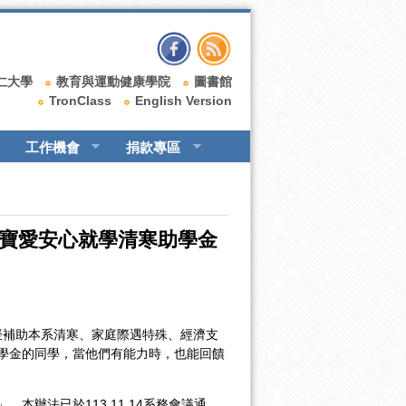
仁大學
教育與運動健康學院
圖書館
TronClass
English Version
工作機會
捐款專區
系寶愛安心就學清寒助學金
，擬補助本系清寒、家庭際遇特殊、經濟支
學金的同學，當他們有能力時，也能回饋
辦法已於113.11.14系務會議通