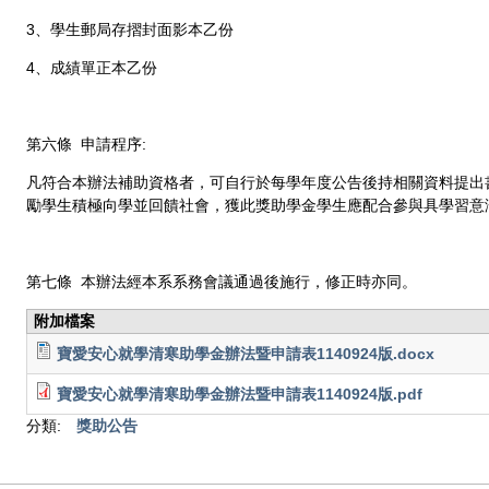
3、學生郵局存摺封面影本乙份
4、成績單正本乙份
第六條 申請程序:
凡符合本辦法補助資格者，可自行於每學年度公告後持相關資料提出
勵學生積極向學並回饋社會，獲此獎助學金學生應配合參與具學習意
第七條 本辦法經本系系務會議通過後施行，修正時亦同。
附加檔案
寶愛安心就學清寒助學金辦法暨申請表1140924版.docx
寶愛安心就學清寒助學金辦法暨申請表1140924版.pdf
分類:
獎助公告