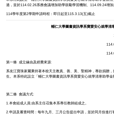
過，並於114.02.26系務會議增加助學鼓勵學習機制、114.09.2
114學年度第2學期申請時程：即日起至115.3.13(五)截止
輔仁大學圖書資訊學系寶愛安心就學清
11
11
第一條 成立緣由及經費來源:
系友江寶珠家屬秉持著本校天主教真、善、美、聖精神，專款捐贈，
生。本系特此設立「輔仁大學圖書資訊學系寶愛安心就學清寒助學金辦
第二條 會議方式:
1.本會組成人員:由系主任召集本系專任教師組成之。
2.申請及審查時間：每年九月、三月公告提出申請，並於同月份進行