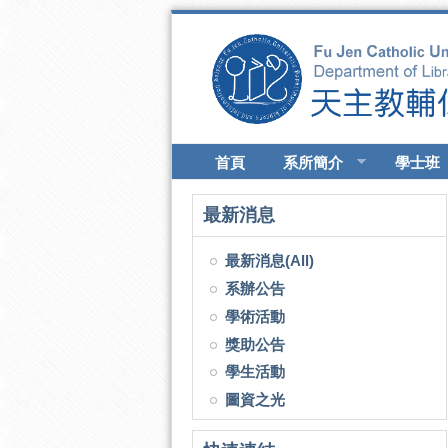
移至主內容
首頁
系所簡介
學士班
最新消息
最新消息(All)
系辦公告
學術活動
獎助公告
學生活動
圖資之光