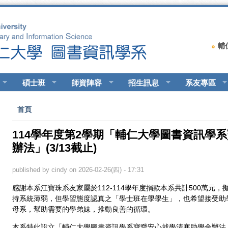
輔
碩士班
師資陣容
招生訊息
系友專區
您在這裡
首頁
114學年度第2學期「輔仁大學圖書資訊學
辦法」(3/13截止)
published by
cindy
on 2026-02-26(四) - 17:31
感謝本系江寶珠系友家屬於112-114學年度捐款本系共計500萬元
持系統薄弱，但學習態度認真之「學士班在學學生」，也希望接受助
母系，幫助需要的學弟妹，推動良善的循環。
本系特此設立「輔仁大學圖書資訊學系寶愛安心就學清寒助學金辦法」，本