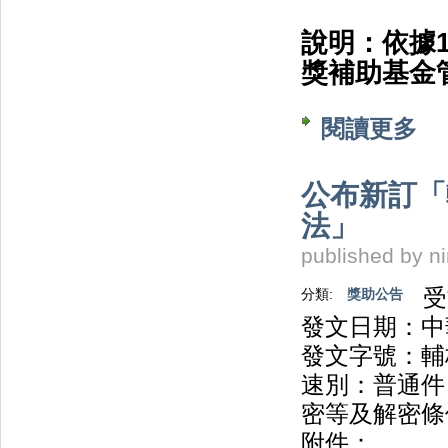
說明：依據1
獎補助基金
閱讀更多
關於
公布新訂「
法」
published by
n
受
分類:
獎助公告
發文日期：中華
發文字號：輔校
速別：普通件
密等及解密條
附件：