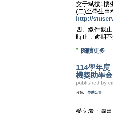
交于斌樓1樓生
(二)至學生
http://stuser
四、繳件截止
時止，逾期不
閱讀更多
關於
114學年
機獎助學金
published by
c
分類:
獎助公告
受文者：圖書