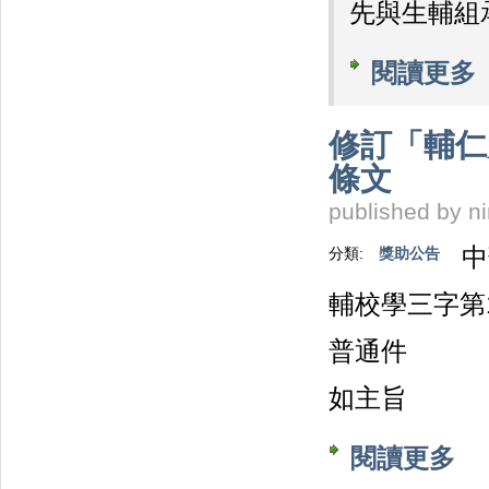
先與生輔組
閱讀更多
修訂「輔仁
條文
published by
n
中
分類:
獎助公告
輔校學三字第11
普通件
如主旨
閱讀更多
關於