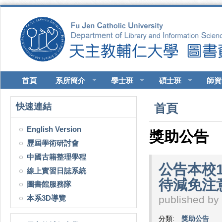
移至主內容
首頁
系所簡介
學士班
碩士班
師資
您在這裡
快速連結
首頁
English Version
獎助公告
歷屆學術研討會
中國古籍整理學程
公告本校
線上實習日誌系統
待減免注
圖書館服務隊
本系3D導覽
published by
分類:
獎助公告