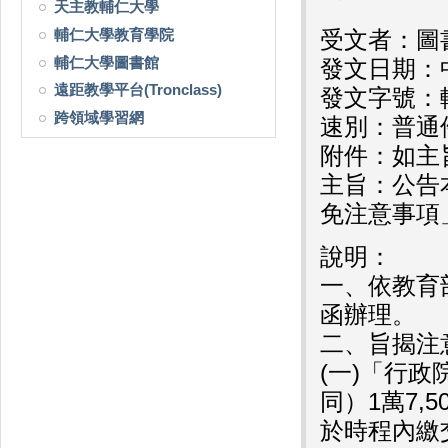
天主教輔仁大學
輔仁大學教育學院
受文者：圖
輔仁大學圖書館
發文日期：中
遠距教學平台(Tronclass)
發文字號：輔
跨領域學習網
速別：普通
附件：如主
主旨：公告
免注意事項
說明：
一、依教育部
函辦理。
二、旨揭注
(一)「行
同）1萬7
於時程內繳