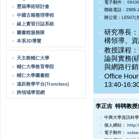
電子郵件：
08436
歷屆學術研討會
聯絡電話：2905-2
中國古籍整理學程
辦公室：LE507(
線上實習日誌系統
研究專長：
圖書館服務隊
構領導、資
本系3D導覽
教授課程：
論與實務(
天主教輔仁大學
與網路行銷
輔仁大學教育學院
Office H
輔仁大學圖書館
13:40-16:3
遠距教學平台(Tronclass)
跨領域學習網
李正吉
特聘教授
中興大學資訊科學
個人網站：
http:/
電子郵件：
cclee