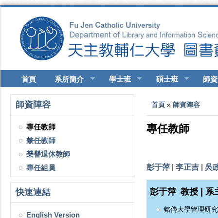
移至主內容
首頁
系所簡介
學士班
碩士班
師資
您在這裡
師資陣容
首頁
»
師資陣容
專任教師
專任教師
兼任教師
榮譽退休教師
彭于萍
|
李正吉
|
吳
專任組員
彭于萍
教授 | 
快速連結
銘傳大學管理研究
English Version