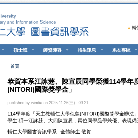
輔
碩士班
師資陣容
招生訊息
系友專區
您在這裡
首頁
恭賀本系江詠莛、陳宣辰同學榮獲114學年
(NITORI)國際獎學金」
published by
windia
on 2025-11-26(三) - 09:21
114學年度「天主教輔仁大學似鳥(NITORI)國際獎學金
學生:碩一江詠莛、大四陳宣辰，兩位同學品學兼優、表現備
輔仁大學圖書資訊學系 全體師生 敬賀