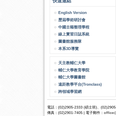
快速連結
English Version
歷屆學術研討會
中國古籍整理學程
線上實習日誌系統
圖書館服務隊
本系3D導覽
天主教輔仁大學
輔仁大學教育學院
輔仁大學圖書館
遠距教學平台(Tronclass)
跨領域學習網
電話：(02)2905-2333 (碩士班)、(02)2905
傳真：(02)2901-7405 | 電子郵件：
office