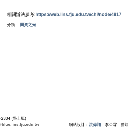
相關辦法參考:
https://web.lins.fju.edu.tw/chi/node/4817
分類:
圖資之光
-2334 (學士班)
@blue.lins.fju.edu.tw
網站設計：
洪偉翔
、李亞霖、曾翊