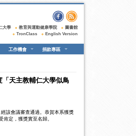
仁大學
教育與運動健康學院
圖書館
TronClass
English Version
工作機會
捐款專區
度「天主教輔仁大學似鳥
辦法」經該會議審查通過。恭賀本系獲獎
受肯定，獲獎實至名歸。