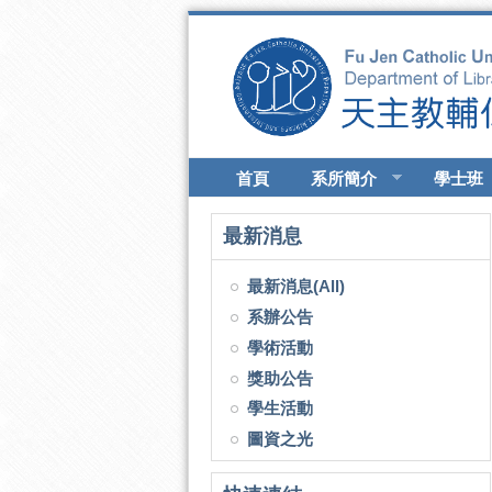
移至主內容
首頁
系所簡介
學士班
最新消息
最新消息(All)
系辦公告
學術活動
獎助公告
學生活動
圖資之光