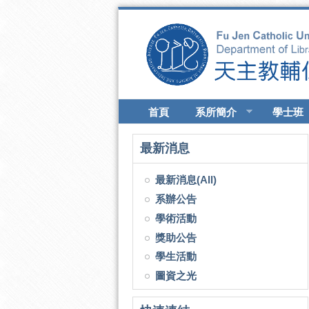
移至主內容
首頁
系所簡介
學士班
最新消息
最新消息(All)
系辦公告
學術活動
獎助公告
學生活動
圖資之光