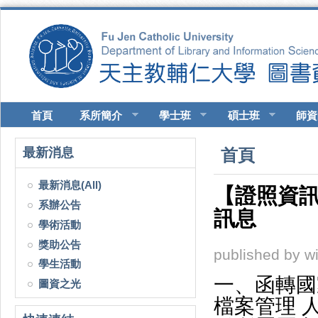
移至主內容
首頁
系所簡介
學士班
碩士班
師資
您在這裡
最新消息
首頁
最新消息(All)
【證照資訊
系辦公告
訊息
學術活動
獎助公告
published by
w
學生活動
一、函轉國
圖資之光
檔案管理 