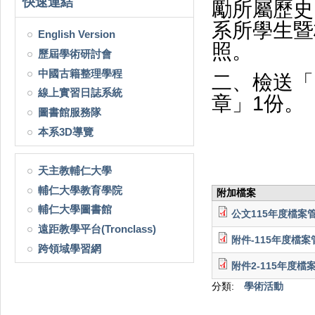
快速連結
勵所屬歷史
系所學生暨
English Version
照。
歷屆學術研討會
中國古籍整理學程
二、檢送「
線上實習日誌系統
章」1份。
圖書館服務隊
本系3D導覽
天主教輔仁大學
輔仁大學教育學院
附加檔案
輔仁大學圖書館
公文115年度檔案
遠距教學平台(Tronclass)
附件-115年度檔案
跨領域學習網
附件2-115年度檔
分類:
學術活動