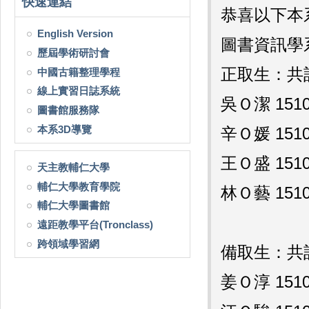
快速連結
恭喜以下本
English Version
圖書資訊學
歷屆學術研討會
正取生：共
中國古籍整理學程
線上實習日誌系統
吳Ｏ潔 1510
圖書館服務隊
本系3D導覽
辛Ｏ媛 1510
王Ｏ盛 1510
天主教輔仁大學
輔仁大學教育學院
林Ｏ藝 1510
輔仁大學圖書館
遠距教學平台(Tronclass)
跨領域學習網
備取生：共
姜Ｏ淳 1510