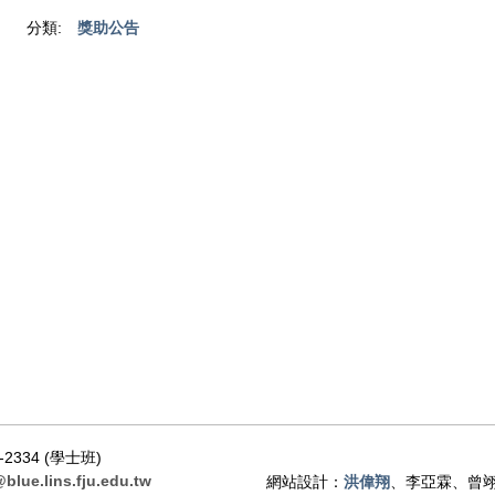
分類:
獎助公告
-2334 (學士班)
@blue.lins.fju.edu.tw
網站設計：
洪偉翔
、李亞霖、曾翊