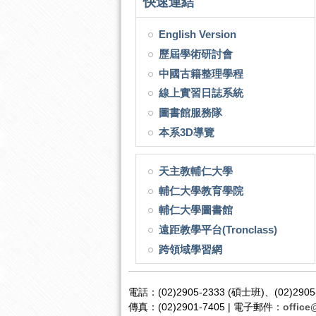
快速連結
English Version
歷屆學術研討會
中國古籍整理學程
線上實習日誌系統
圖書館服務隊
本系3D導覽
天主教輔仁大學
輔仁大學教育學院
輔仁大學圖書館
遠距教學平台(Tronclass)
跨領域學習網
電話：(02)2905-2333 (碩士班)、(02)2905
傳真：(02)2901-7405 | 電子郵件：
office