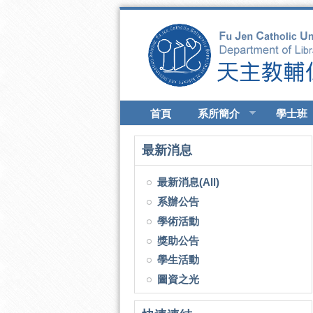
移至主內容
首頁
系所簡介
學士班
最新消息
最新消息(All)
系辦公告
學術活動
獎助公告
學生活動
圖資之光