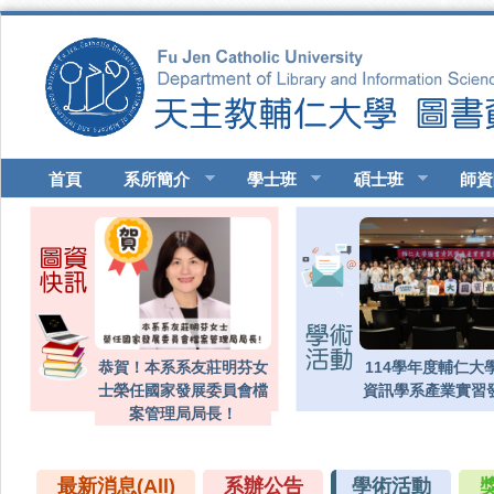
移至主內容
首頁
系所簡介
學士班
碩士班
師資
114/12 AI空間設計成果發
恭賀！本系系友莊明芬女
114學年度輔仁大
士榮任國家發展委員會檔
表+系友回娘家
資訊學系產業實習
案管理局局長！
最新消息(All)
系辦公告
學術活動
(作用