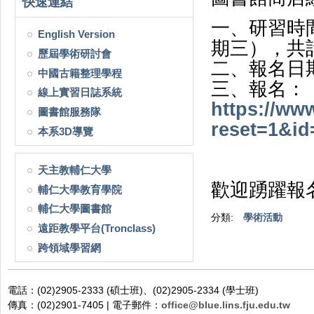
快速連結
一、研習時間
English Version
期三），共
歷屆學術研討會
二、報名日期
中國古籍整理學程
三、報名：
線上實習日誌系統
https://www
圖書館服務隊
reset=1&id
本系3D導覽
天主教輔仁大學
歡迎踴躍報名!
輔仁大學教育學院
輔仁大學圖書館
分類:
學術活動
遠距教學平台(Tronclass)
跨領域學習網
電話：(02)2905-2333 (碩士班)、(02)2905-2334 (學士班)
傳真：(02)2901-7405 | 電子郵件：
office@blue.lins.fju.edu.tw