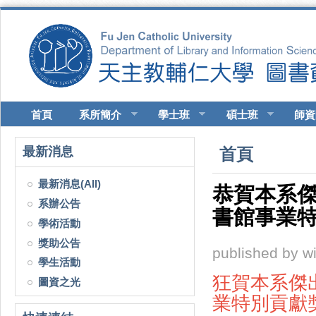
移至主內容
首頁
系所簡介
學士班
碩士班
師資
您在這裡
最新消息
首頁
最新消息(All)
恭賀本系
系辦公告
書館事業
學術活動
獎助公告
published by
w
學生活動
狂賀本系傑
圖資之光
業特別貢獻