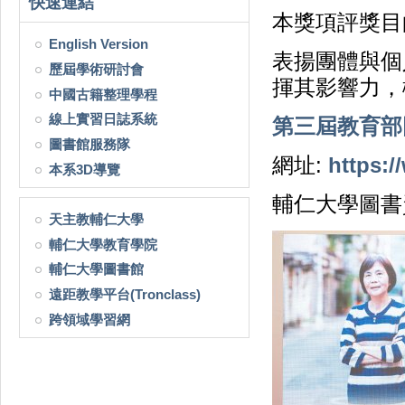
快速連結
本獎項評獎目
English Version
表揚團體與個
歷屆學術研討會
揮其影響力，
中國古籍整理學程
線上實習日誌系統
第三屆教育部
圖書館服務隊
網址:
https:
本系3D導覽
輔仁大學圖書
天主教輔仁大學
輔仁大學教育學院
輔仁大學圖書館
遠距教學平台(Tronclass)
跨領域學習網