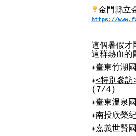
金門縣立
https://www.f
這個暑假才
這群熱血的
臺東竹湖國小
✶
<特別參訪
✶
(7/4)
臺東溫泉國小
✶
南投欣榮紀
✶
嘉義世賢國小
✶