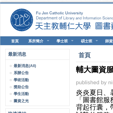
移至主內容
首頁
系所簡介
學士班
碩士班
師資
您在這裡
最新消息
首頁
最新消息(All)
輔大圖資服
系辦公告
學術活動
published by
n
獎助公告
炎炎夏日、
學生活動
「圖書館服
圖資之光
背起行囊，