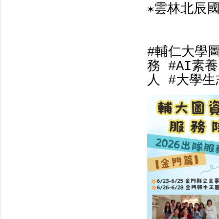
雲林北辰國小
✶
#輔仁大學
務
#AI
素養
人
#大學生