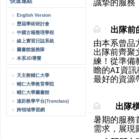
快速連結
誠摯的服務
English Version
歷屆學術研討會
出隊前
中國古籍整理學程
線上實習日誌系統
由本系曾品
圖書館服務隊
出隊前齊聚
本系3D導覽
練！從準備
瞻的AI資
天主教輔仁大學
最好的資源
輔仁大學教育學院
輔仁大學圖書館
遠距教學平台(Tronclass)
出隊
跨領域學習網
暑期的服務
需求，展現