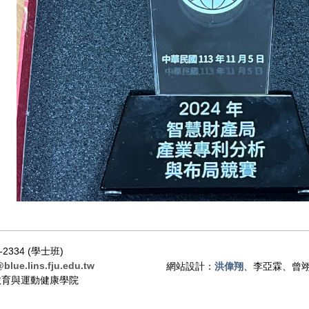
-2334 (學士班)
@blue.lins.fju.edu.tw
網站設計：
洪偉翔
、李亞霖、曾翊
 教育與運動健康學院