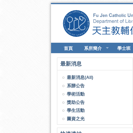
移至主內容
首頁
系所簡介
學士班
最新消息
最新消息(All)
系辦公告
學術活動
獎助公告
學生活動
圖資之光