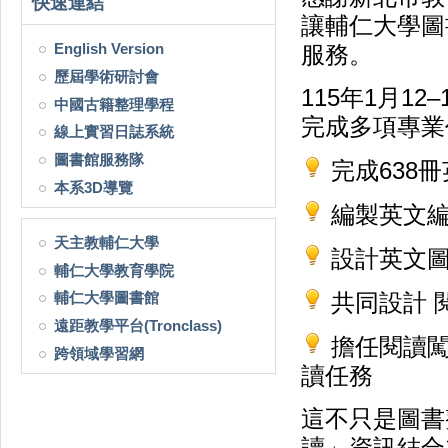
快速連結
讓輔仁大學圖
English Version
服務。
歷屆學術研討會
115年1月1
中國古籍整理學程
完成多項專業
線上實習日誌系統
圖書館服務隊
完成638
本系3D導覽
編製英文編
天主教輔仁大學
設計英文圖
輔仁大學教育學院
輔仁大學圖書館
共同設計 
遠距教學平台(Tronclass)
擔任閱讀闖
跨領域學習網
讀任務
這不只是圖書