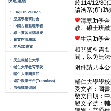
快速連結
於114/12
請洽系(所)助
English Version
歷屆學術研討會
清寒助學金
中國古籍整理學程
教、碩士班繳
線上實習日誌系統
生活助學金
圖書館服務隊
本系3D導覽
相關資料需要
間，以免無法
天主教輔仁大學
附件請見本公
輔仁大學教育學院
輔仁大學圖書館
遠距教學平台(Tronclass)
輔仁大學學校
跨領域學習網
受文者：圖書
發文日期：中華
發文字號：輔校
速別：普通件