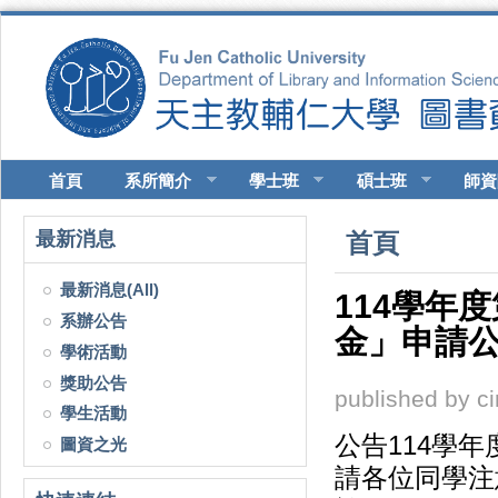
移至主內容
首頁
系所簡介
學士班
碩士班
師資
您在這裡
最新消息
首頁
最新消息(All)
114學年
系辦公告
金」申請公告(
學術活動
獎助公告
published by
c
學生活動
公告114學
圖資之光
請各位同學注