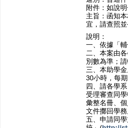
附件：如說明
主旨：函知本
宜，請查照並
說明：
一、依據「輔
二、本案由各
別數為準；請
三、本助學金
30小時，每期
四、請各學系
受理審查同學
彙整名冊、個
文件擲回學務
五、申請同學
統」(
http://s