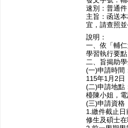
發文字號：輔校
速別：普通件
主旨：函送本
宜，請查照並
說明：
一、依「輔仁
學習執行要點
二、旨揭助學
(一)申請時間
115年1月2
(二)申請地點
檯陳小姐，電話：
(三)申請資
1.繳件截止
修生及碩士在