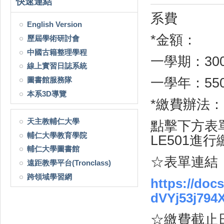
快速連結
系費
English Version
*
金額：
歷屆學術研討會
中國古籍整理學程
一學期：
30
線上實習日誌系統
圖書館服務隊
一學年：
55
本系3D導覽
*
繳費辦法：
天主教輔仁大學
點擊下方表
輔仁大學教育學院
LE501
進行
輔仁大學圖書館
☆
表單連結
遠距教學平台(Tronclass)
跨領域學習網
https://doc
dVYj53j794
☆
繳費截止