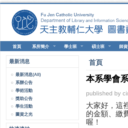
移至主內容
首頁
系所簡介
學士班
碩士班
師資
您在這裡
最新消息
首頁
最新消息(All)
本系學會
系辦公告
學術活動
published by
c
獎助公告
大家好，這
學生活動
的金額、繳
圖資之光
喔！