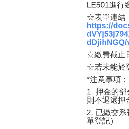
LE501
進行
☆
表單連結
https://do
dVYj53j79
dDjihNGQ/
☆
繳費截止
☆
若未能於
*
注意事項：
1.
押金的部
則不退還押
2.
已繳交系
單登記）