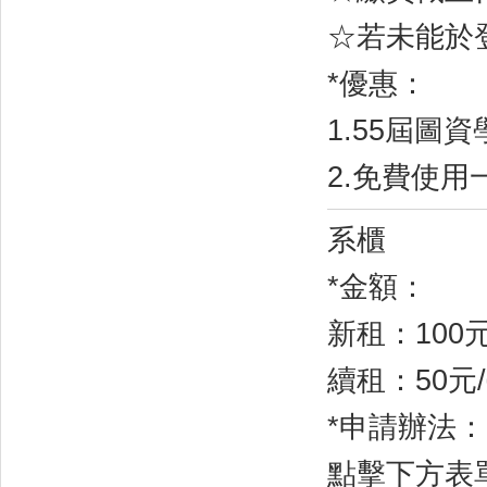
☆
若未能於
*
優惠：
1.55
屆圖資
2.
免費使用
系櫃
*
金額：
新租：
100
續租：
50
元
/
*
申請辦法：
點擊下方表