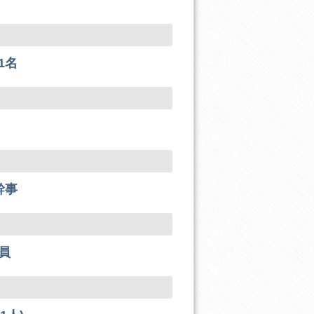
1名
幹事
員