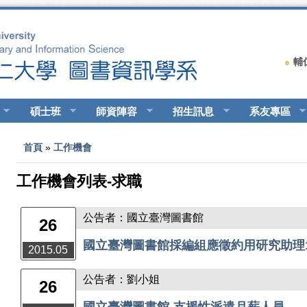
輔
碩士班
師資陣容
招生訊息
系友專區
您在這裡
首頁
»
工作機會
工作機會列表-求職
公告者：國立臺灣圖書館
26
國立臺灣圖書館採編組應徵約用研究助理
2015.05
公告者：劉小姐
26