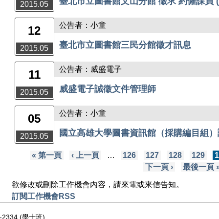
臺北市立圖書館文山分館 徵求 約僱課員 (
2015.05
公告者：小童
12
臺北市立圖書館三民分館徵才訊息
2015.05
公告者：威盛電子
11
威盛電子誠徵文件管理師
2015.05
公告者：小童
05
國立高雄大學圖書資訊館（採購編目組）
2015.05
頁面
« 第一頁
‹ 上一頁
…
126
127
128
129
下一頁 ›
最後一頁 
欲修改或刪除工作機會內容，請來電或來信告知。
訂閱工作機會RSS
-2334 (學士班)