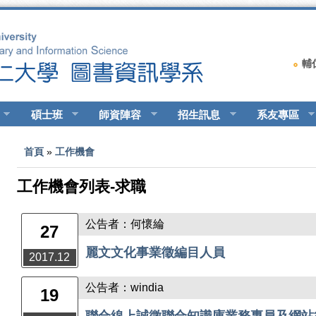
輔
碩士班
師資陣容
招生訊息
系友專區
您在這裡
首頁
»
工作機會
工作機會列表-求職
公告者：何懷綸
27
麗文文化事業徵編目人員
2017.12
公告者：windia
19