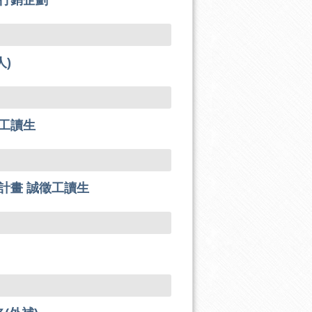
行銷企劃
人)
工讀生
計畫 誠徵工讀生