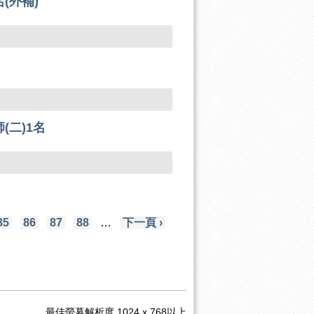
(外補)
(二)1名
85
86
87
88
…
下一頁 ›
最佳螢幕解析度 1024 x 768以上