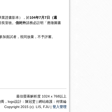
畢業證書影本），於
104
年
7
月
7
日（週
館長室收。
信封外
請務必註明「應徵圖書
參加面試者，視同放棄，不予評審。
最佳螢幕解析度 1024 x 768以上
喬，logo設計：陳冠雯 | 網站維護：何懷綸
Copyright 2015 (c). LIS, FJU |
登入管理