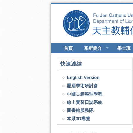
移至主內容
首頁
系所簡介
學士班
快速連結
English Version
歷屆學術研討會
中國古籍整理學程
線上實習日誌系統
圖書館服務隊
本系3D導覽