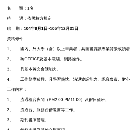
名 額：1名
待 遇：依照校方規定
聘 期：
104
年
9
月
1
日
~105
年
12
月
31
日
資格條件
1、 國內、外大學（含）以上畢業者，具圖書資訊專業背景或讀者
2、 熟OFFICE及基本電腦、網路操作。
3、 具基本英文會話能力。
4、 工作態度積極、具學習熱忱、溝通協調能力、認真負責、耐心
工作內容：
1、 流通櫃台夜間（PM2:00-PM11:00）及假日值班。
2、 流通台、服務台借還書等工作。
3、 期刊書庫管理。