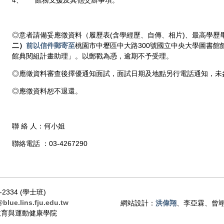
4、 館務支援及其他交辦事項。
◎意者請備妥應徵資料（履歷表(含學經歷、自傳、相片)、最高學歷
二）
前以信件郵寄至
桃園市中壢區中大路300號國立中央大學圖書館
館典閱組計畫助理」。以郵戳為憑，逾期不予受理。
◎應徵資料審查後擇優通知面試，面試日期及地點另行電話通知，未
◎應徵資料恕不退還。
聯 絡 人：何小姐
聯絡電話 ：03-4267290
-2334 (學士班)
@blue.lins.fju.edu.tw
網站設計：
洪偉翔
、李亞霖、曾翊
 教育與運動健康學院