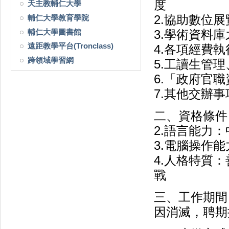
度
天主教輔仁大學
輔仁大學教育學院
2.協助數位
輔仁大學圖書館
3.學術資料庫
遠距教學平台(Tronclass)
4.各項經費執
跨領域學習網
5.工讀生管
6.「政府官
7.其他交辦事
二、資格條件
2.語言能力
3.電腦操作能
4.人格特質
戰
三、工作期間：
因消滅，聘期