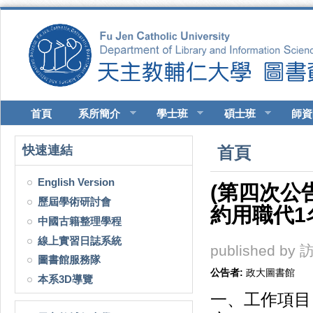
移至主內容
首頁
系所簡介
學士班
碩士班
師資
您在這裡
快速連結
首頁
English Version
(第四次公
歷屆學術研討會
約用職代1
中國古籍整理學程
線上實習日誌系統
published by
訪
圖書館服務隊
公告者:
政大圖書館
本系3D導覽
一、工作項目