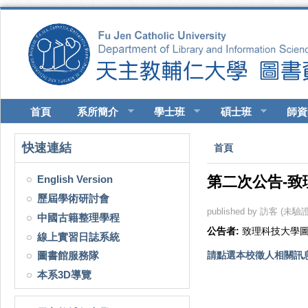
移至主內容
首頁
系所簡介
學士班
碩士班
師資
您在這裡
快速連結
首頁
English Version
第二次公告-致
歷屆學術研討會
published by
訪客 (未驗證
中國古籍整理學程
公告者:
致理科技大學
線上實習日誌系統
圖書館服務隊
請點選本校徵人相關訊
本系3D導覽