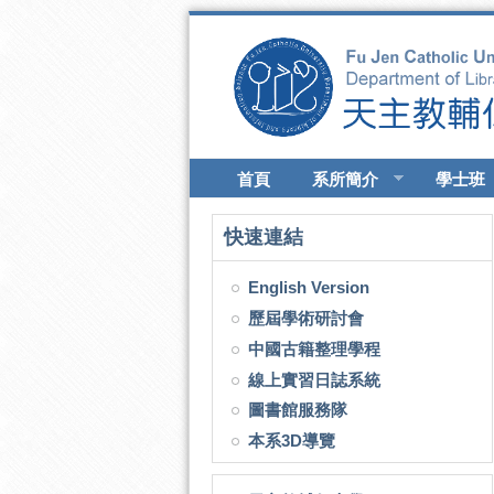
移至主內容
首頁
系所簡介
學士班
快速連結
English Version
歷屆學術研討會
中國古籍整理學程
線上實習日誌系統
圖書館服務隊
本系3D導覽