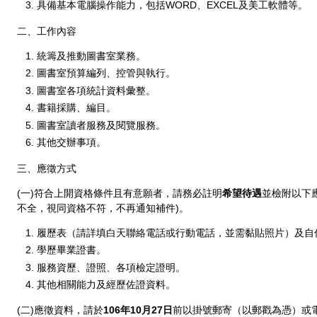
具備基本電腦操作能力，包括WORD、EXCEL及美工軟體等。
二、工作內容
統籌及推動圖書室業務。
圖書室預算編列、控管與執行。
圖書室各項統計資料彙整。
書籍採購、編目。
圖書室讀者服務及閱覽服務。
其他交辦事項。
三、應徵方式
(一)符合上開資格條件且有意願者，請務必註明
希望待遇
並檢附以下
不全，視同資格不符，不再通知補件)。
履歷表（請詳填白天聯絡電話或行動電話，並需黏貼照片）及自
學歷畢業證書。
服務資歷、證照、各項檢定證明。
其他相關能力及經歷佐證資料。
(二)應徵資料，請於
106年10月27日
前以掛號郵寄（以郵戳為憑）或