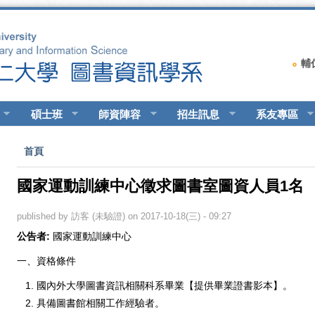
輔
碩士班
師資陣容
招生訊息
系友專區
您在這裡
首頁
國家運動訓練中心徵求圖書室圖資人員1名
published by
訪客 (未驗證)
on 2017-10-18(三) - 09:27
公告者:
國家運動訓練中心
一、資格條件
國內外大學圖書資訊相關科系畢業【提供畢業證書影本】。
具備圖書館相關工作經驗者。