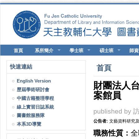
移至主內容
首頁
系所簡介
學士班
碩士班
師資
您在這裡
快速連結
首頁
English Version
財團法人
歷屆學術研討會
案館員
中國古籍整理學程
線上實習日誌系統
published by
訪
圖書館服務隊
公告者:
文藝資料研究
本系3D導覽
職務性質：
全