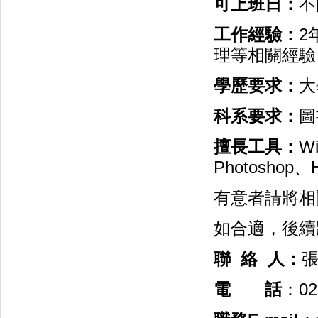
可上班日：
不
工作經驗：
2
理等相關經驗
學歷要求：
大
科系要求：
圖
擅長工具：
Wi
Photoshop
有意者請將相
如合適，後續
聯 絡 人：
電 話
：02