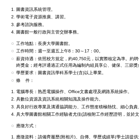
圖書資訊系統管理。
學術電子資源推廣、講習。
參考諮詢服務。
圖書館一般行政與主管交辦事務。
工作地點：長庚大學圖書館。
工作時間：週一至週五上午8：30～17：00。
薪資待遇：依照校方規定，約40,750元，以實際核定為準。約
終獎金；經考評通過正式任用為編制內組員享公、健保、三節獎
學歷要求：圖書資訊學科系學士(含)以上畢業。
條 件：
電腦專長：熟悉電腦操作、Office文書處理及網路系統操作。
具數位資源及資訊系統相關知識及操作能力。
具良好行政專業及溝通協調能力、工作態度積極熱忱、細心負責
具大學圖書館相關工作經驗者尤佳(請檢附工作經歷證明，並於文
應徵方式：
應徵資料：請備齊履歷(附相片)、自傳、學歷成績單(學士請提