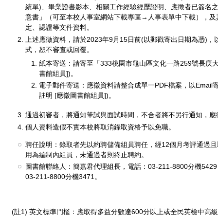
績單)、畢業證書影本、相關工作經驗經歷證明、應徵者已簽名
意書」（可至本校人事室網站下載專區→人事表單中下載），及
定、認證等文件資料。
上述應徵資料，請於2023年9月15日前(以郵戳寄出日期為憑
式，恕不審查或回覆。
紙本寄送：請寄至「333桃園市龜山區文化一路259號長庚大
書館組員])。
電子郵件寄送：應徵資料請整合成單一PDF檔案，以Email
註明 [應徵圖書館組員])。
通過初審者，將通知筆試與面試時間，不合者將不另行通知，應
個人資料造假不實本校將取消錄取資格予以免職。
聘任說明：錄取者先以約聘儲備組員聘任，經12個月考評通過且
用為編制內組員，未通過者則終止聘約。
圖書館聯絡人：簡嘉君代理組長，電話：03-211-8800分機5
03-211-8800分機3471。
(註1) 英文標準門檻：應取得多益分數達600分以上或全民英檢中高