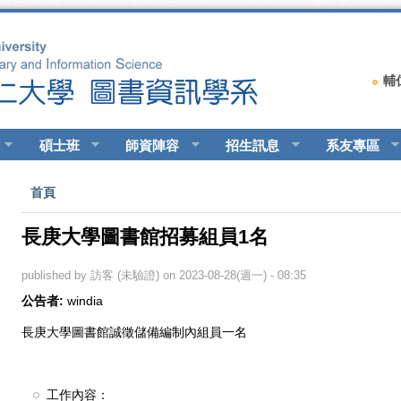
輔
碩士班
師資陣容
招生訊息
系友專區
您在這裡
首頁
長庚大學圖書館招募組員1名
published by
訪客 (未驗證)
on 2023-08-28(週一) - 08:35
公告者:
windia
長庚大學圖書館誠徵儲備編制內組員一名
工作內容：