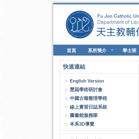
移至主內容
首頁
系所簡介
學士班
快速連結
English Version
歷屆學術研討會
中國古籍整理學程
線上實習日誌系統
圖書館服務隊
本系3D導覽