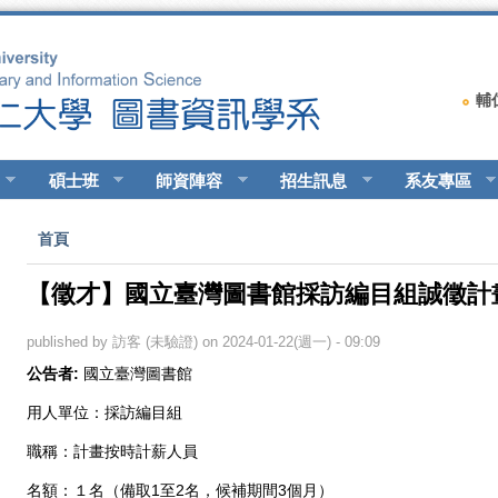
輔
碩士班
師資陣容
招生訊息
系友專區
您在這裡
首頁
【徵才】國立臺灣圖書館採訪編目組誠徵計
published by
訪客 (未驗證)
on 2024-01-22(週一) - 09:09
公告者:
國立臺灣圖書館
用人單位：採訪編目組
職稱：計畫按時計薪人員
名額：１名（備取1至2名，候補期間3個月）