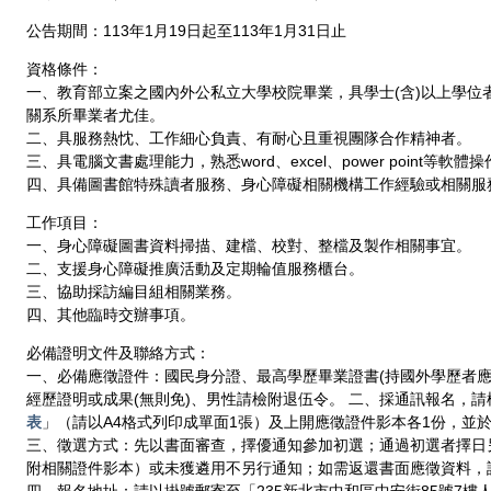
公告期間：113年1月19日起至113年1月31日止
資格條件：
一、教育部立案之國內外公私立大學校院畢業，具學士(含)以上學位
關系所畢業者尤佳。
二、具服務熱忱、工作細心負責、有耐心且重視團隊合作精神者。
三、具電腦文書處理能力，熟悉word、excel、power point等軟
四、具備圖書館特殊讀者服務、身心障礙相關機構工作經驗或相關服
工作項目：
一、身心障礙圖書資料掃描、建檔、校對、整檔及製作相關事宜。
二、支援身心障礙推廣活動及定期輪值服務櫃台。
三、協助採訪編目組相關業務。
四、其他臨時交辦事項。
必備證明文件及聯絡方式：
一、必備應徵證件：國民身分證、最高學歷畢業證書(持國外學歷者應
經歷證明或成果(無則免)、男性請檢附退伍令。 二、採通訊報名，請
表
」（請以A4格式列印成單面1張）及上開應徵證件影本各1份，並於
三、徵選方式：先以書面審查，擇優通知參加初選；通過初選者擇日
附相關證件影本）或未獲遴用不另行通知；如需返還書面應徵資料，