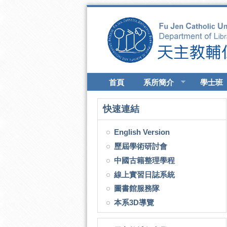
移至主內容
首頁
系所簡介
學士班
快速連結
English Version
歷屆學術研討會
中國古籍整理學程
線上實習日誌系統
圖書館服務隊
本系3D導覽