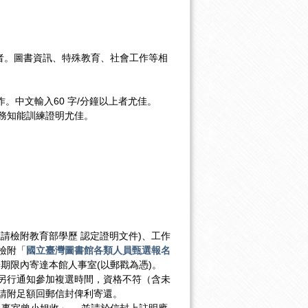
者。圖書資訊、特殊教育、社會工作等相
體操作。中文輸入60 字/分鐘以上者尤佳。
務知能訓練證明尤佳。
請檢附教育部學歷 認定證明文件)、工作
檢附「
國立臺灣圖書館各類人員甄選報名
期限內寄達本館人事室(以郵戳為憑)。
另行通知參加複選時間，資格不符（含未
請附足額回郵信封俾利寄還。