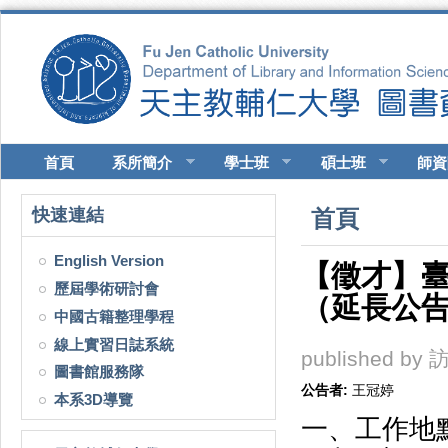
移至主內容
首頁
系所簡介
學士班
碩士班
師資
您在這裡
快速連結
首頁
English Version
【徵才】
歷屆學術研討會
（延長公
中國古籍整理學程
線上實習日誌系統
published by
訪
圖書館服務隊
公告者:
王冠婷
本系3D導覽
一、工作地