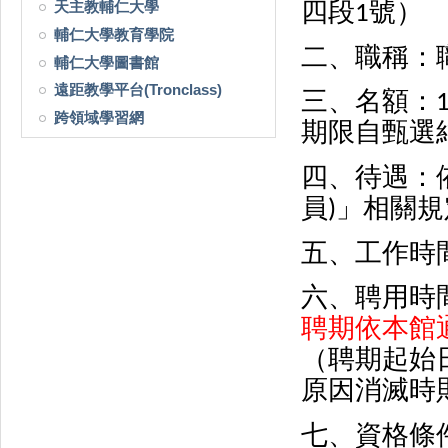
四段
號）
天主教輔仁大學
1
輔仁大學教育學院
二、職稱：
輔仁大學圖書館
遠距教學平台(Tronclass)
三、名額：
跨領域學習網
期限自甄選
四、待遇：
員
」相關規
)
五、工作時
六、聘用時
聘期依本館
（聘期起始
原因消滅時
七、資格條