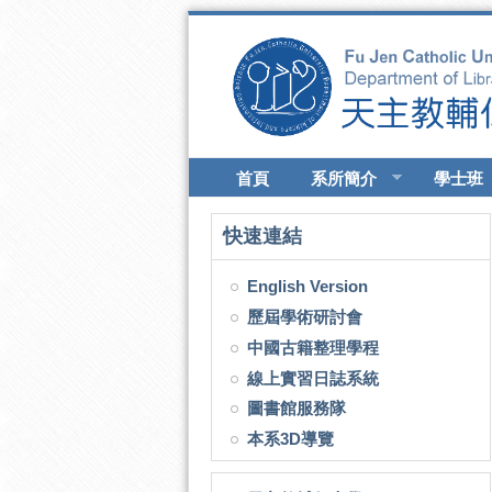
移至主內容
首頁
系所簡介
學士班
快速連結
English Version
歷屆學術研討會
中國古籍整理學程
線上實習日誌系統
圖書館服務隊
本系3D導覽