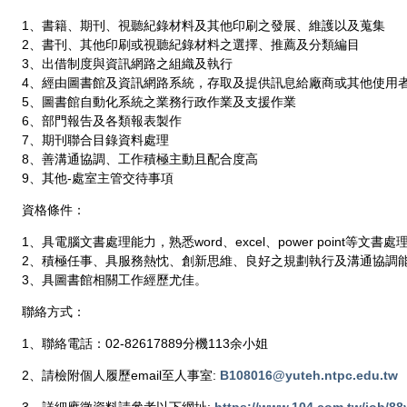
1、書籍、期刊、視聽紀錄材料及其他印刷之發展、維護以及蒐集
2、書刊、其他印刷或視聽紀錄材料之選擇、推薦及分類編目
3、出借制度與資訊網路之組織及執行
4、經由圖書館及資訊網路系統，存取及提供訊息給廠商或其他使用
5、圖書館自動化系統之業務行政作業及支援作業
6、部門報告及各類報表製作
7、期刊聯合目錄資料處理
8、善溝通協調、工作積極主動且配合度高
9、其他-處室主管交待事項
資格條件：
1、具電腦文書處理能力，熟悉word、excel、power point等文書
2、積極任事、具服務熱忱、創新思維、良好之規劃執行及溝通協調
3、具圖書館相關工作經歷尤佳。
聯絡方式：
1、聯絡電話：02-82617889分機113余小姐
2、請檢附個人履歷email至人事室:
B108016@yuteh.ntpc.edu.tw