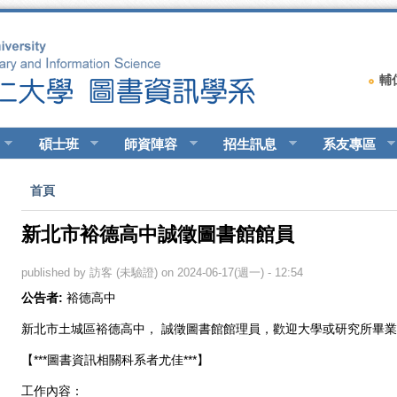
輔
碩士班
師資陣容
招生訊息
系友專區
您在這裡
首頁
新北市裕德高中誠徵圖書館館員
published by
訪客 (未驗證)
on 2024-06-17(週一) - 12:54
公告者:
裕德高中
新北市土城區裕德高中， 誠徵圖書館館理員，歡迎大學或研究所畢
【***圖書資訊相關科系者尤佳***】
工作內容：