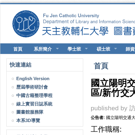
移至主內容
首頁
系所簡介
學士班
碩士班
師資
您在這裡
快速連結
首頁
English Version
國立陽明交
歷屆學術研討會
區/新竹交
中國古籍整理學程
線上實習日誌系統
published by
訪
圖書館服務隊
公告者:
國立陽明交通
本系3D導覽
工作職稱: