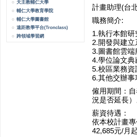
天主教輔仁大學
計畫助理(台
輔仁大學教育學院
輔仁大學圖書館
職務簡介:
遠距教學平台(Tronclass)
1.執行本館
跨領域學習網
2.開發與建
3.圖書館雲
4.學位論文
5.校區業務
6.其他交辦事
僱用期間：自
況是否延長）
薪資待遇：
依本校計畫專
42,685元