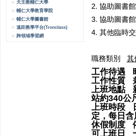
天主教輔仁大學
2. 協助圖
輔仁大學教育學院
3. 協助圖
輔仁大學圖書館
遠距教學平台(Tronclass)
4. 其他臨時
跨領域學習網
職務類別
其
工作待遇 時
工作性質 兼
上班地點 
站約340公
上班時段 日班
定，每日含用
休假制度 
可上班日 