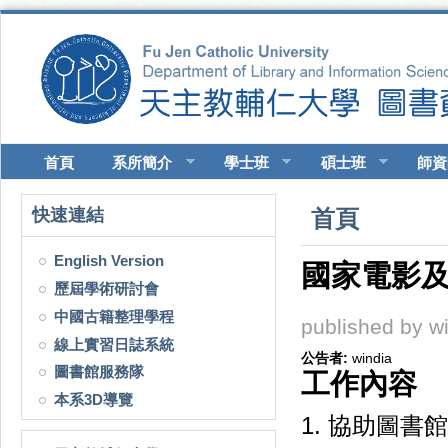
移至主內容
首頁
系所簡介
學士班
碩士班
師資
您在這裡
快速連結
首頁
English Version
國家電影
歷屆學術研討會
中國古籍整理學程
published by
w
線上實習日誌系統
公告者:
windia
圖書館服務隊
工作內容
本系3D導覽
1. 協助圖