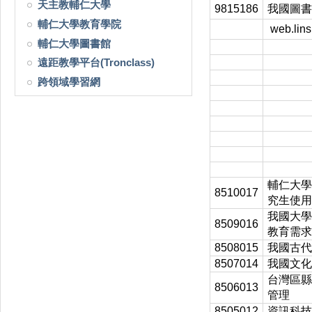
天主教輔仁大學
9815186
我國圖書
輔仁大學教育學院
web.lins.
輔仁大學圖書館
遠距教學平台(Tronclass)
跨領域學習網
輔仁大學
8510017
究生使用
我國大學
8509016
教育需求
8508015
我國古代
8507014
我國文化
台灣區縣
8506013
管理
8505012
資訊科技