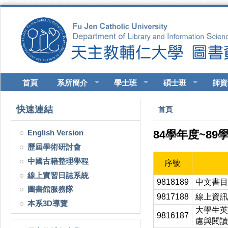
移至主內容
首頁
系所簡介
學士班
碩士班
師資
您在這裡
快速連結
首頁
English Version
84學年度~8
歷屆學術研討會
中國古籍整理學程
序號
線上實習日誌系統
9818189
中文書目
圖書館服務隊
9817188
線上資訊
本系3D導覽
大學生英
9816187
慮與閱讀