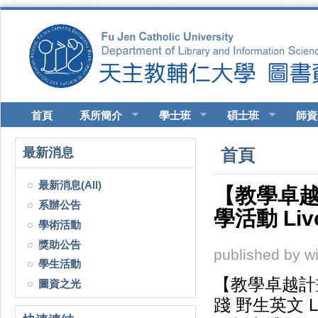
移至主內容
首頁
系所簡介
學士班
碩士班
師資
您在這裡
最新消息
首頁
最新消息(All)
【教學卓越
系辦公告
學活動 Liv
學術活動
獎助公告
published by
w
學生活動
【教學卓越計
圖資之光
踐 野生英文 Liv