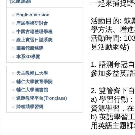
快速連結
一起來捕捉野
English Version
活動目的: 
歷屆學術研討會
學方法、增進
中國古籍整理學程
活動時間: 10
線上實習日誌系統
見活動網站)
圖書館服務隊
本系3D導覽
1. 語測奪冠
參加多益英語
天主教輔仁大學
輔仁大學教育學院
2. 雙管齊下
輔仁大學圖書館
遠距教學平台(Tronclass)
a) 學習行
跨領域學習網
資源學習，在
b) 英語學
用英語主題課