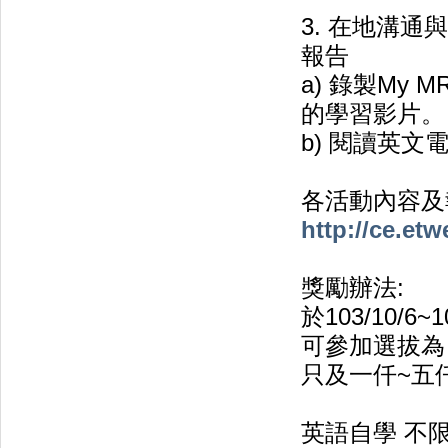
3. 在地溝通與國
報告
a) 錄製My
的學習影片。
b) 閱讀英
各活動內容及
http://ce.et
獎勵辦法:
於103/10/
可參加選拔為
只及一仟~五
英語自學 不