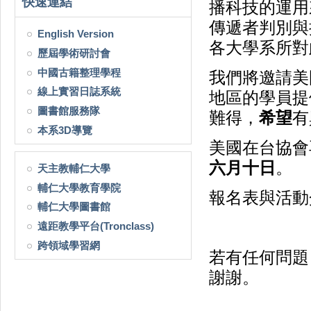
快速連結
播科技的運用
傳遞者判別與
English Version
各大學系所對
歷屆學術研討會
中國古籍整理學程
我們將邀請美
線上實習日誌系統
地區的學員提
圖書館服務隊
難得，
希望
有
本系3D導覽
美國在台協會
六月十日
。
天主教輔仁大學
輔仁大學教育學院
報名表與活動
輔仁大學圖書館
遠距教學平台(Tronclass)
跨領域學習網
若有任何問題
謝謝。