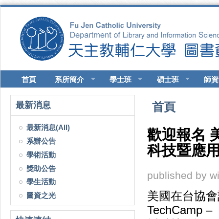
移至主內容
首頁
系所簡介
學士班
碩士班
師資
您在這裡
最新消息
首頁
最新消息(All)
歡迎報名 美
系辦公告
科技暨應用
學術活動
獎助公告
published by
w
學生活動
美國在台協會
圖資之光
TechCam