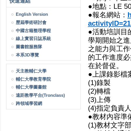
快速連結
●地點：
LE 5
●報名網站：
h
English Version
activityID=2
歷屆學術研討會
中國古籍整理學程
●活動培訓目
線上實習日誌系統
學期開始之進
圖書館服務隊
之能力與工作
本系3D導覽
的工作進度必
在於督促。
天主教輔仁大學
●上課錄影檔
輔仁大學教育學院
(1)錄製
輔仁大學圖書館
(2)轉檔
遠距教學平台(Tronclass)
(3)上傳
跨領域學習網
(4)指定負責
●教材內容準
(1)教材文字