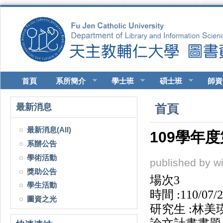
移至主內容
首頁
系所簡介
學士班
碩士班
師資
您在這裡
最新消息
首頁
最新消息(All)
109學年
系辦公告
學術活動
published by
w
獎助公告
場次3
學生活動
時間 :110/0
圖資之光
研究生 :林美