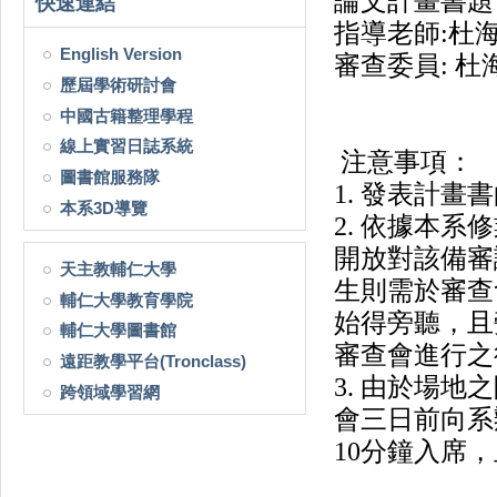
論文計畫書題
快速連結
指導老師:
杜
English Version
審查委員:
杜
歷屆學術研討會
中國古籍整理學程
線上實習日誌系統
注意事項：
圖書館服務隊
1. 發表計
本系3D導覽
2. 依據本
開放對該備審
天主教輔仁大學
生則需於審查
輔仁大學教育學院
始得旁聽，且
輔仁大學圖書館
審查會進行之
遠距教學平台(Tronclass)
3. 由於場
跨領域學習網
會三日前向系
10分鐘入席