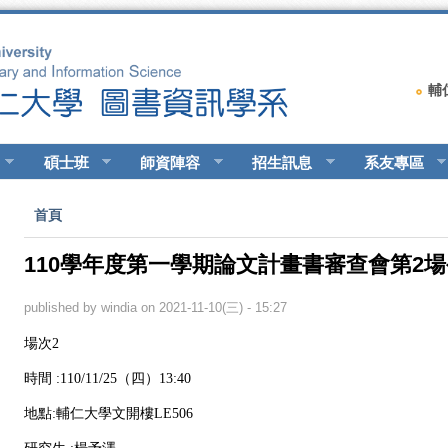
輔
碩士班
師資陣容
招生訊息
系友專區
您在這裡
首頁
110學年度第一學期論文計畫書審查會第2
published by
windia
on 2021-11-10(三) - 15:27
場次2
時間 :110/11/25（四）13:40
地點:輔仁大學文開樓LE506