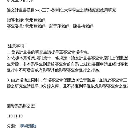
研究生 :楊予澤
論文計畫書題目:«小王子»對輔仁大學學生之情緒療癒效用研究
指導老師: 黃元鶴老師
審查委員: 黃元鶴老師、彭于萍老師、陳書梅老師
注意事項：
1. 發表計畫書的研究生請提早至審查會場準備。
2. 依據本系修業規則第十一條規定：論文計畫書審查會原則上僅開
生旁聽，非本系學生則需於審查會前向系 上提出書面申請並經指導
進行中不可發言或有影響其他影響審查會進行之行為。
3. 由於場地之限制，每場審查會僅開放10位旁聽席，並請於審查會
聽之研究生請提早10分鐘入席，且不得遲到早退以免影響審查會之進
圖資系系辦公室
110.11.10
分類:
學術活動