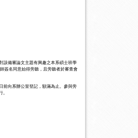
放對該備審論文主題有興趣之本系碩士班學
老師簽名同意始得旁聽，且旁聽者於審查會
三日前向系辦公室登記，額滿為止。參與旁
行。