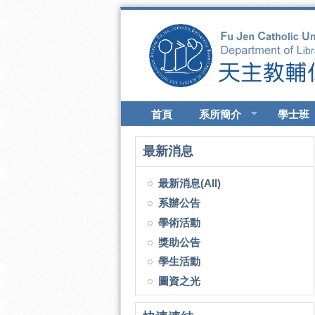
移至主內容
首頁
系所簡介
學士班
最新消息
最新消息(All)
系辦公告
學術活動
獎助公告
學生活動
圖資之光