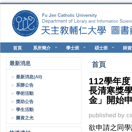
移至主內容
首頁
系所簡介
學士班
碩士班
師資
您在這裡
最新消息
首頁
最新消息(All)
112學年
系辦公告
長清寒獎
學術活動
金」開始申
獎助公告
學生活動
published by
c
圖資之光
欲申請之同學請