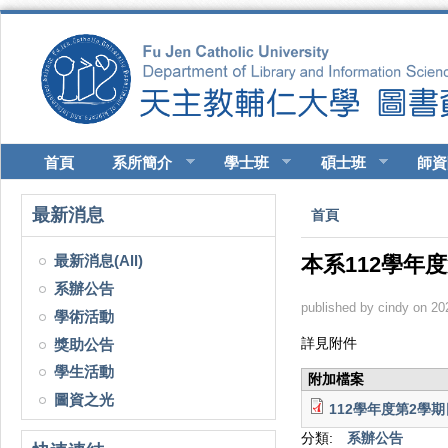
移至主內容
首頁
系所簡介
學士班
碩士班
師資
您在這裡
最新消息
首頁
最新消息(All)
本系112學年
系辦公告
published by
cindy
on 202
學術活動
詳見附件
獎助公告
學生活動
附加檔案
圖資之光
112學年度第2學
分類:
系辦公告