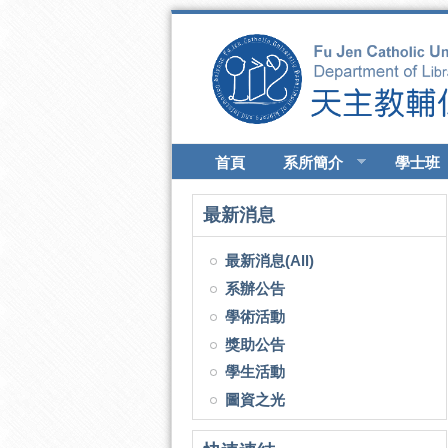
移至主內容
首頁
系所簡介
學士班
最新消息
最新消息(All)
系辦公告
學術活動
獎助公告
學生活動
圖資之光