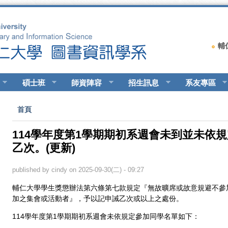
輔
碩士班
師資陣容
招生訊息
系友專區
您在這裡
首頁
114學年度第1學期期初系週會未到並未依
乙次。(更新)
published by
cindy
on 2025-09-30(二) - 09:27
輔仁大學學生獎懲辦法第六條第七款規定『無故曠席或故意規避不參
加之集會或活動者』，予以記申誡乙次或以上之處份。
114學年度第1學期期初系週會未依規定參加同學名單如下：